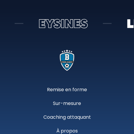
—
INES
LE BOUSCA
Remise en forme
Sur-mesure
Coaching attaquant
À propos